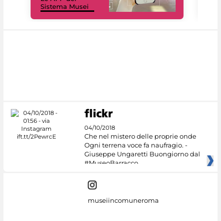
Sistema Musei
net
04/10/2018
Che nel mistero delle proprie onde
Ogni terrena voce fa naufragio. -
Giuseppe Ungaretti Buongiorno dal
#MuseoBarracco
museiincomuneroma