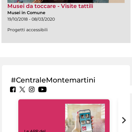
Musei da toccare - Visite tattili
Musei in Comune
19/10/2018 - 08/03/2020
Progetti accessibili
#CentraleMontemartini
Il 
Le APP del
Mus