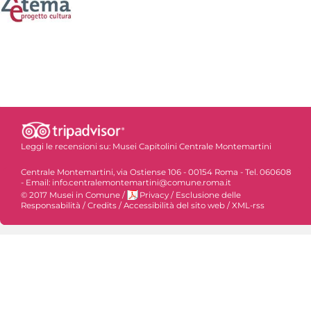
Leggi le recensioni su:
Musei Capitolini Centrale Montemartini
Centrale Montemartini, via Ostiense 106 - 00154 Roma - Tel. 060608
- Email: info.centralemontemartini@comune.roma.it
© 2017 Musei in Comune
/
Privacy
/
Esclusione delle
Responsabilità
/
Credits
/
Accessibilità del sito web
/
XML-rss