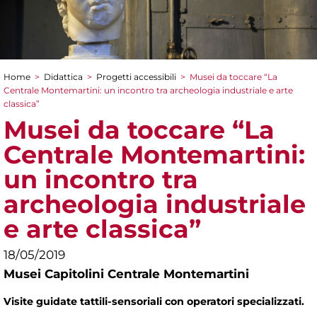
Home
>
Didattica
>
Progetti accessibili
>
Musei da toccare “La
Tu sei qui
Centrale Montemartini: un incontro tra archeologia industriale e arte
classica”
Musei da toccare “La
Centrale Montemartini:
un incontro tra
archeologia industriale
e arte classica”
18/05/2019
Musei Capitolini Centrale Montemartini
Visite guidate tattili-sensoriali con operatori specializzati.