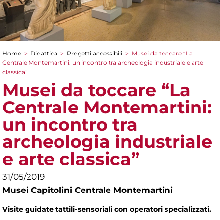
Home
>
Didattica
>
Progetti accessibili
>
Musei da toccare “La
Tu sei qui
Centrale Montemartini: un incontro tra archeologia industriale e arte
classica”
Musei da toccare “La
Centrale Montemartini:
un incontro tra
archeologia industriale
e arte classica”
31/05/2019
Musei Capitolini Centrale Montemartini
Visite guidate tattili-sensoriali con operatori specializzati.