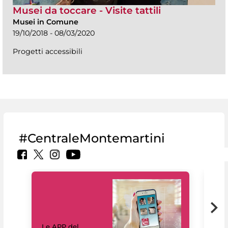
Musei da toccare - Visite tattili
Musei in Comune
19/10/2018 - 08/03/2020
Progetti accessibili
#CentraleMontemartini
Il 
Le APP del
Mus