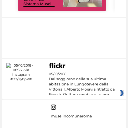
Sistema Musei
net
05/10/2018
Dal soggiorno della sua ultima
abitazione in Lungotevere della
Vittoria 1, Alberto Moravia ritratto da
Renato Guttuso sembra scrutare
museiincomuneroma