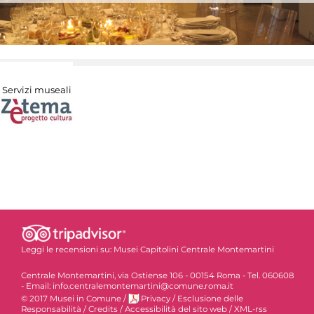
Servizi museali
Leggi le recensioni su:
Musei Capitolini Centrale Montemartini
Centrale Montemartini, via Ostiense 106 - 00154 Roma - Tel. 060608
- Email: info.centralemontemartini@comune.roma.it
© 2017 Musei in Comune
/
Privacy
/
Esclusione delle
Responsabilità
/
Credits
/
Accessibilità del sito web
/
XML-rss