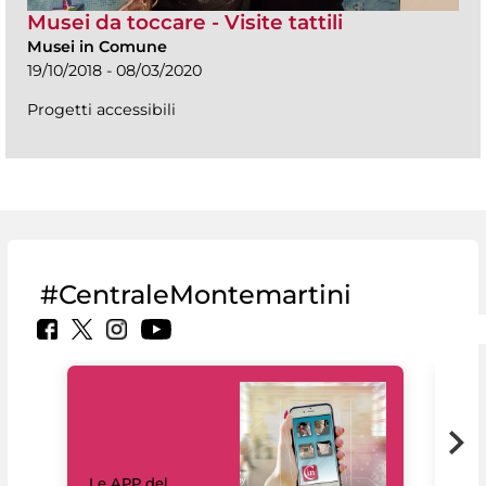
Musei da toccare - Visite tattili
Musei in Comune
19/10/2018 - 08/03/2020
Progetti accessibili
#CentraleMontemartini
Il 
Le APP del
Mus