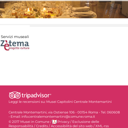
Servizi museali
Leggi le recensioni su:
Musei Capitolini Centrale Montemartini
Centrale Montemartini, via Ostiense 106 - 00154 Roma - Tel. 060608
- Email: info.centralemontemartini@comune.roma.it
© 2017 Musei in Comune
/
Privacy
/
Esclusione delle
Responsabilità
/
Credits
/
Accessibilità del sito web
/
XML-rss