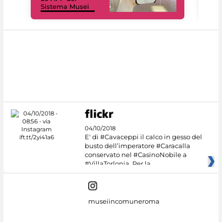
Sistema Musei
net
04/10/2018
E' di #Cavaceppi il calco in gesso del
busto dell’imperatore #Caracalla
conservato nel #CasinoNobile a
#VillaTorlonia. Per la
museiincomuneroma