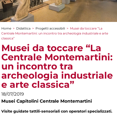
Home
>
Didattica
>
Progetti accessibili
>
Musei da toccare “La
Tu sei qui
Centrale Montemartini: un incontro tra archeologia industriale e arte
classica”
Musei da toccare “La
Centrale Montemartini:
un incontro tra
archeologia industriale
e arte classica”
18/07/2019
Musei Capitolini Centrale Montemartini
Visite guidate tattili-sensoriali con operatori specializzati.