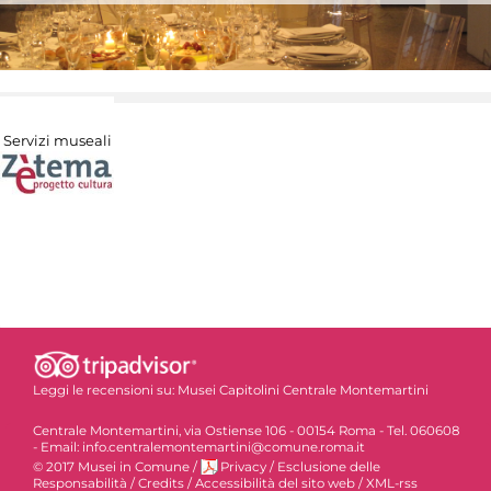
Servizi museali
Leggi le recensioni su:
Musei Capitolini Centrale Montemartini
Centrale Montemartini, via Ostiense 106 - 00154 Roma - Tel. 060608
- Email: info.centralemontemartini@comune.roma.it
© 2017 Musei in Comune
/
Privacy
/
Esclusione delle
Responsabilità
/
Credits
/
Accessibilità del sito web
/
XML-rss