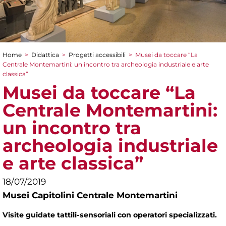
Home
>
Didattica
>
Progetti accessibili
>
Musei da toccare “La
Tu sei qui
Centrale Montemartini: un incontro tra archeologia industriale e arte
classica”
Musei da toccare “La
Centrale Montemartini:
un incontro tra
archeologia industriale
e arte classica”
18/07/2019
Musei Capitolini Centrale Montemartini
Visite guidate tattili-sensoriali con operatori specializzati.