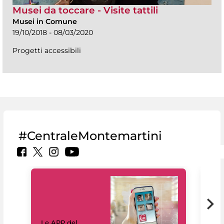
Musei da toccare - Visite tattili
Musei in Comune
19/10/2018 - 08/03/2020
Progetti accessibili
#CentraleMontemartini
Il 
Le APP del
Mus