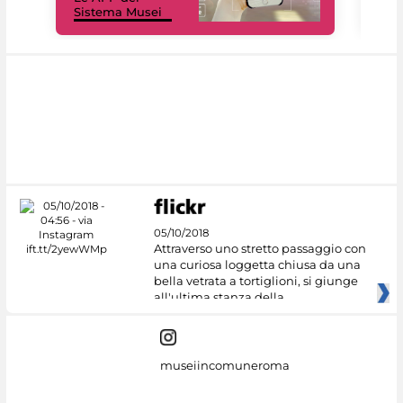
Sistema Musei
net
05/10/2018
Attraverso uno stretto passaggio con
una curiosa loggetta chiusa da una
bella vetrata a tortiglioni, si giunge
all'ultima stanza della
museiincomuneroma