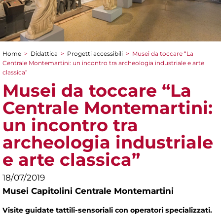
Home
>
Didattica
>
Progetti accessibili
>
Musei da toccare “La
Tu sei qui
Centrale Montemartini: un incontro tra archeologia industriale e arte
classica”
Musei da toccare “La
Centrale Montemartini:
un incontro tra
archeologia industriale
e arte classica”
18/07/2019
Musei Capitolini Centrale Montemartini
Visite guidate tattili-sensoriali con operatori specializzati.