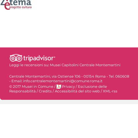
Leggi le recensioni su:
Musei Capitolini Centrale Montemartini
Centrale Montemartini, via Ostiense 106 - 00154 Roma - Tel. 060608
- Email: info.centralemontemartini@comune.roma.it
© 2017 Musei in Comune
/
Privacy
/
Esclusione delle
Responsabilità
/
Credits
/
Accessibilità del sito web
/
XML-rss