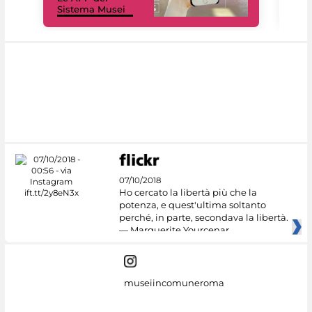
Sistema Musei
net
07/10/2018
Ho cercato la libertà più che la
potenza, e quest'ultima soltanto
perché, in parte, secondava la libertà.
— Marguerite Yourcenar
museiincomuneroma