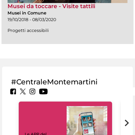
Musei da toccare - Visite tattili
Musei in Comune
19/10/2018 - 08/03/2020
Progetti accessibili
#CentraleMontemartini
Il 
Le APP del
Mus