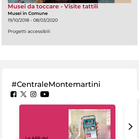
Musei da toccare - Visite tattili
Musei in Comune
19/10/2018 - 08/03/2020
Progetti accessibili
#CentraleMontemartini
Il 
Le APP del
Mus