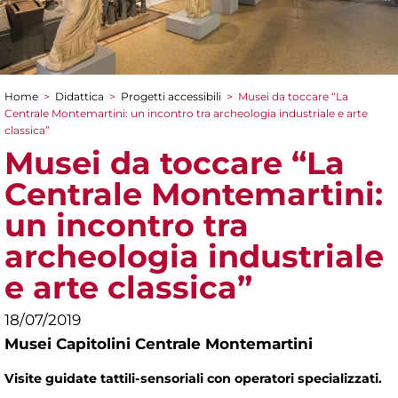
Home
>
Didattica
>
Progetti accessibili
>
Musei da toccare “La
Tu sei qui
Centrale Montemartini: un incontro tra archeologia industriale e arte
classica”
Musei da toccare “La
Centrale Montemartini:
un incontro tra
archeologia industriale
e arte classica”
18/07/2019
Musei Capitolini Centrale Montemartini
Visite guidate tattili-sensoriali con operatori specializzati.