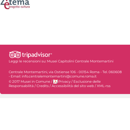
Leggi le recensioni su:
Musei Capitolini Centrale Montemartini
Centrale Montemartini, via Ostiense 106 - 00154 Roma - Tel. 060608
- Email: info.centralemontemartini@comune.roma.it
© 2017 Musei in Comune
/
Privacy
/
Esclusione delle
Responsabilità
/
Credits
/
Accessibilità del sito web
/
XML-rss