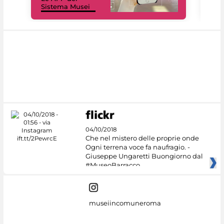
Sistema Musei
net
04/10/2018
Che nel mistero delle proprie onde
Ogni terrena voce fa naufragio. -
Giuseppe Ungaretti Buongiorno dal
#MuseoBarracco
museiincomuneroma