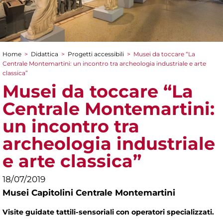
Home
>
Didattica
>
Progetti accessibili
>
Musei da toccare “La
Tu sei qui
Centrale Montemartini: un incontro tra archeologia industriale e arte
classica”
Musei da toccare “La
Centrale Montemartini:
un incontro tra
archeologia industriale
e arte classica”
18/07/2019
Musei Capitolini Centrale Montemartini
Visite guidate tattili-sensoriali con operatori specializzati.