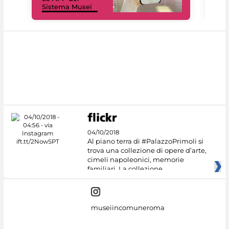
Sistema Musei
net
04/10/2018
Al piano terra di #PalazzoPrimoli si
trova una collezione di opere d’arte,
cimeli napoleonici, memorie
familiari. La collezione
museiincomuneroma