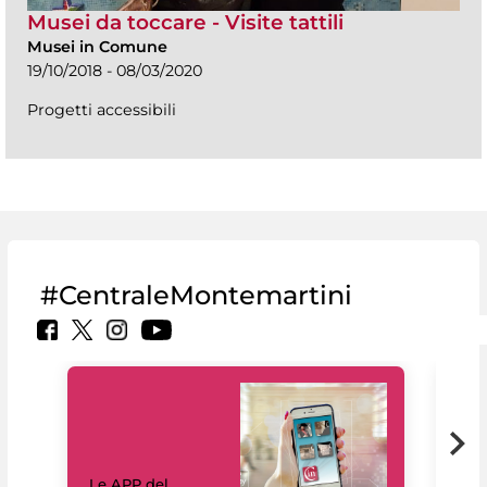
Musei da toccare - Visite tattili
Musei in Comune
19/10/2018 - 08/03/2020
Progetti accessibili
#CentraleMontemartini
Il 
Le APP del
Mus