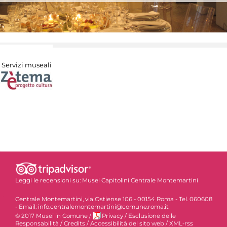
Servizi museali
Leggi le recensioni su:
Musei Capitolini Centrale Montemartini
Centrale Montemartini, via Ostiense 106 - 00154 Roma - Tel. 060608
- Email: info.centralemontemartini@comune.roma.it
© 2017 Musei in Comune
/
Privacy
/
Esclusione delle
Responsabilità
/
Credits
/
Accessibilità del sito web
/
XML-rss