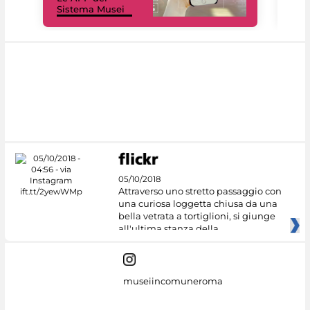
Sistema Musei
net
05/10/2018
Attraverso uno stretto passaggio con
una curiosa loggetta chiusa da una
bella vetrata a tortiglioni, si giunge
all'ultima stanza della
museiincomuneroma