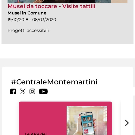
Musei da toccare - Visite tattili
Musei in Comune
19/10/2018 - 08/03/2020
Progetti accessibili
#CentraleMontemartini
Il 
Le APP del
Mus