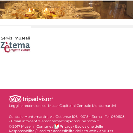
Servizi museali
Leggi le recensioni su:
Musei Capitolini Centrale Montemartini
Centrale Montemartini, via Ostiense 106 - 00154 Roma - Tel. 060608
- Email: info.centralemontemartini@comune.roma.it
© 2017 Musei in Comune
/
Privacy
/
Esclusione delle
Responsabilità
/
Credits
/
Accessibilità del sito web
/
XML-rss