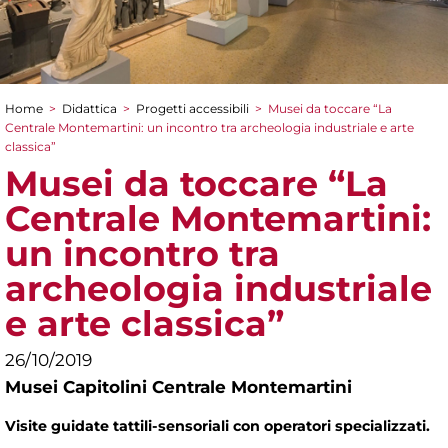
Home
>
Didattica
>
Progetti accessibili
>
Musei da toccare “La
Tu sei qui
Centrale Montemartini: un incontro tra archeologia industriale e arte
classica”
Musei da toccare “La
Centrale Montemartini:
un incontro tra
archeologia industriale
e arte classica”
26/10/2019
Musei Capitolini Centrale Montemartini
Visite guidate tattili-sensoriali con operatori specializzati.