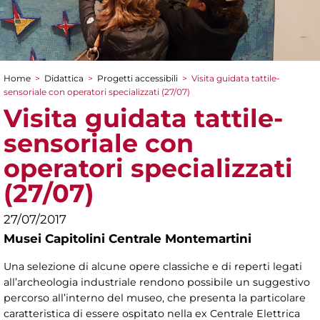
Home
>
Didattica
>
Progetti accessibili
>
Visita guidata tattile-
Tu sei qui
sensoriale con operatori specializzati (27/07)
Visita guidata tattile-
sensoriale con
operatori specializzati
(27/07)
27/07/2017
Musei Capitolini Centrale Montemartini
Una selezione di alcune opere classiche e di reperti legati
all’archeologia industriale rendono possibile un suggestivo
percorso all’interno del museo, che presenta la particolare
caratteristica di essere ospitato nella ex Centrale Elettrica