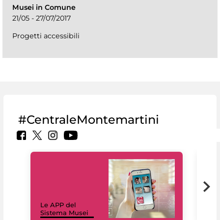
Musei in Comune
21/05 - 27/07/2017
Progetti accessibili
#CentraleMontemartini
Il 
Le APP del
Mus
Sistema Musei
net