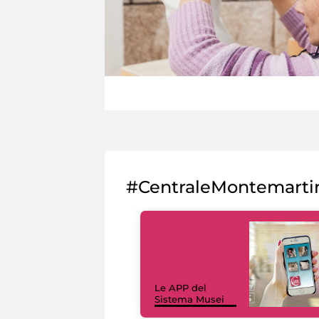
#CentraleMontemarti
Le APP del
Sistema Musei