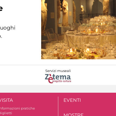
e
 luoghi
.
Servizi museali
VISITA
EVENTI
Informazioni pratiche
iglietti
MOSTRE