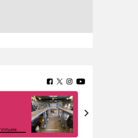
Google Arts &
 Virtuale
Culture