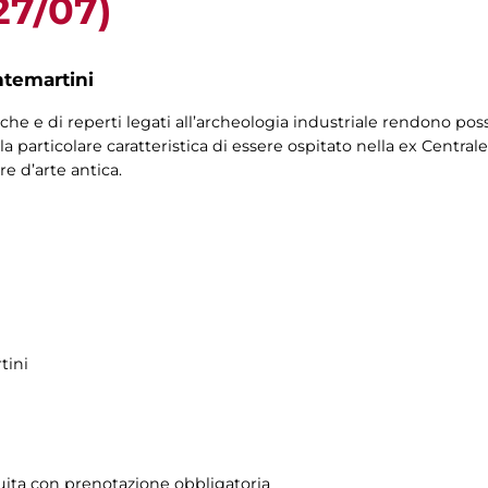
27/07)
ntemartini
che e di reperti legati all’archeologia industriale rendono po
a particolare caratteristica di essere ospitato nella ex Centra
re d’arte antica.
tini
atuita con prenotazione obbligatoria