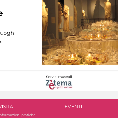
e
 luoghi
.
Servizi museali
VISITA
EVENTI
Informazioni pratiche