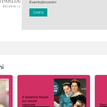
Evento|Incontri
Gratis
ni
Il Sistema Musei
sui social
network
Tour