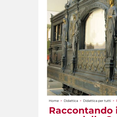
Home
>
Didattica
>
Didattica per tutti
>
Tu sei qui
Raccontando i 