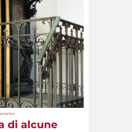
temartini
a di alcune