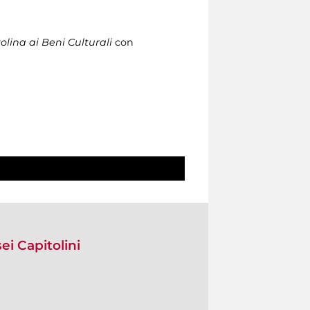
lina ai Beni Culturali
con
ei Capitolini