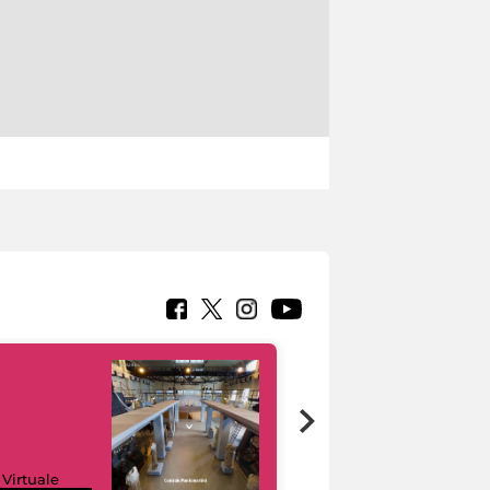
Google Arts &
 Virtuale
Culture