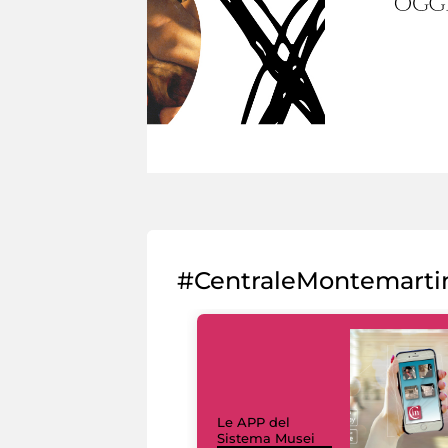
#CentraleMontemarti
Le APP del
Sistema Musei