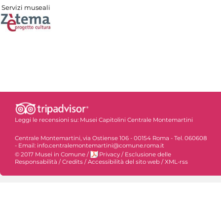
Servizi museali
Leggi le recensioni su:
Musei Capitolini Centrale Montemartini
Centrale Montemartini, via Ostiense 106 - 00154 Roma - Tel. 060608
- Email: info.centralemontemartini@comune.roma.it
© 2017 Musei in Comune
/
Privacy
/
Esclusione delle
Responsabilità
/
Credits
/
Accessibilità del sito web
/
XML-rss