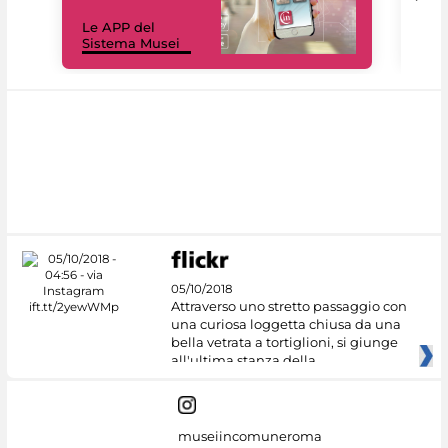
Il 
Le APP del
Mus
Sistema Musei
net
05/10/2018
Attraverso uno stretto passaggio con
una curiosa loggetta chiusa da una
bella vetrata a tortiglioni, si giunge
all'ultima stanza della
museiincomuneroma