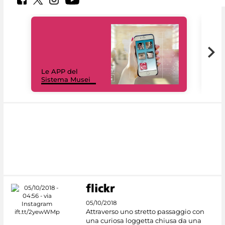
Il 
Le APP del
Mus
Sistema Musei
net
05/10/2018
Attraverso uno stretto passaggio con
una curiosa loggetta chiusa da una