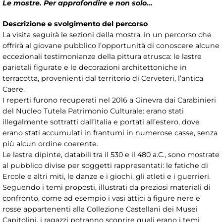
Le mostre. Per approfondire e non solo…
Descrizione e svolgimento del percorso
La visita seguirà le sezioni della mostra, in un percorso che
offrirà al giovane pubblico l’opportunità di conoscere alcune
eccezionali testimonianze della pittura etrusca: le lastre
parietali figurate e le decorazioni architettoniche in
terracotta, provenienti dal territorio di Cerveteri, l’antica
Caere.
I reperti furono recuperati nel 2016 a Ginevra dai Carabinieri
del Nucleo Tutela Patrimonio Culturale: erano stati
illegalmente sottratti dall’Italia e portati all’estero, dove
erano stati accumulati in frantumi in numerose casse, senza
più alcun ordine coerente.
Le lastre dipinte, databili tra il 530 e il 480 a.C., sono mostrate
al pubblico divise per soggetti rappresentati: le fatiche di
Ercole e altri miti, le danze e i giochi, gli atleti e i guerrieri.
Seguendo i temi proposti, illustrati da preziosi materiali di
confronto, come ad esempio i vasi attici a figure nere e
rosse appartenenti alla Collezione Castellani dei Musei
Capitolini, i ragazzi potranno scoprire quali erano i temi