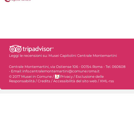
Leggi le recensioni su:
Musei Capitolini Centrale Montemartini
Centrale Montemartini, via Ostiense 106 - 00154 Roma - Tel. 060608
- Email: info.centralemontemartini@comune.roma.it
© 2017 Musei in Comune
/
Privacy
/
Esclusione delle
Responsabilità
/
Credits
/
Accessibilità del sito web
/
XML-rss