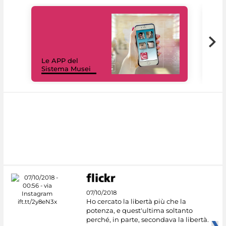
Il 
Le APP del
Mus
Sistema Musei
net
07/10/2018
Ho cercato la libertà più che la
potenza, e quest'ultima soltanto
perché, in parte, secondava la libertà.