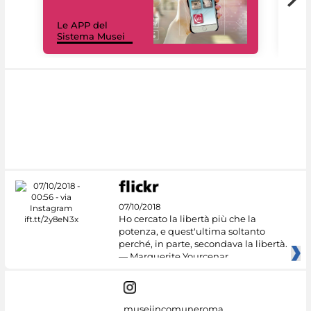
Il 
Le APP del
Mus
Sistema Musei
net
07/10/2018
Ho cercato la libertà più che la
potenza, e quest'ultima soltanto
perché, in parte, secondava la libertà.
— Marguerite Yourcenar
museiincomuneroma