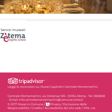
Servizi museali
Leggi le recensioni su:
Musei Capitolini Centrale Montemartini
Centrale Montemartini, via Ostiense 106 - 00154 Roma - Tel. 060608
- Email: info.centralemontemartini@comune.roma.it
© 2017 Musei in Comune
/
Privacy
/
Esclusione delle
Responsabilità
/
Credits
/
Accessibilità del sito web
/
XML-rss