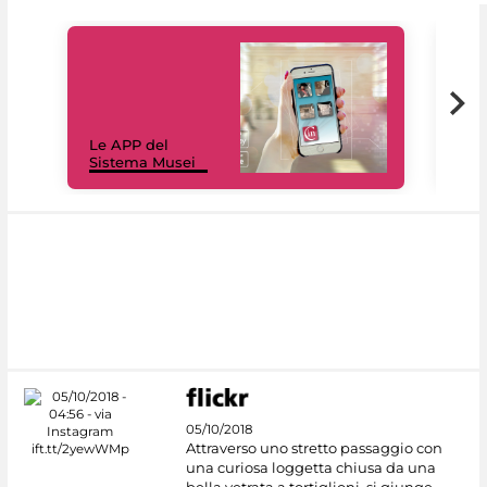
Il 
Le APP del
Mus
Sistema Musei
net
05/10/2018
Attraverso uno stretto passaggio con
una curiosa loggetta chiusa da una
bella vetrata a tortiglioni, si giunge