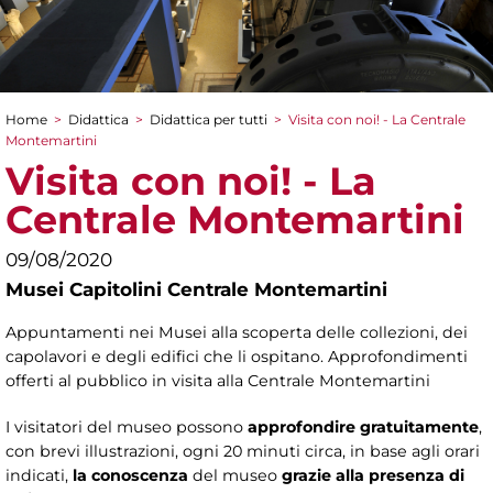
Home
>
Didattica
>
Didattica per tutti
>
Visita con noi! - La Centrale
Tu sei qui
Montemartini
Visita con noi! - La
Centrale Montemartini
09/08/2020
Musei Capitolini Centrale Montemartini
Appuntamenti nei Musei alla scoperta delle collezioni, dei
capolavori e degli edifici che li ospitano. Approfondimenti
offerti al pubblico in visita alla Centrale Montemartini
I visitatori del museo possono
approfondire gratuitamente
,
con brevi illustrazioni, ogni 20 minuti circa, in base agli orari
indicati,
la conoscenza
del museo
grazie alla presenza di