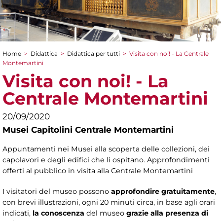
Home
>
Didattica
>
Didattica per tutti
>
Visita con noi! - La Centrale
Tu sei qui
Montemartini
Visita con noi! - La
Centrale Montemartini
20/09/2020
Musei Capitolini Centrale Montemartini
Appuntamenti nei Musei alla scoperta delle collezioni, dei
capolavori e degli edifici che li ospitano. Approfondimenti
offerti al pubblico in visita alla Centrale Montemartini
I visitatori del museo possono
approfondire gratuitamente
,
con brevi illustrazioni, ogni 20 minuti circa, in base agli orari
indicati,
la conoscenza
del museo
grazie alla presenza di