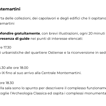
ntemartini
delle collezioni, dei capolavori e degli edifici che li ospitan
temartini
fondire gratuitamente
, con brevi illustrazioni, ogni 20 minuti 
 presenza di guide
nei punti di interesse elencati:
re 17.30
i urbanistiche del quartiere Ostiense e la riconversione in sed
.30 alle ore 18.00
io IX fino al suo arrivo alla Centrale Montemartini.
ore 18.30
a sala sono lo spunto per descrivere il complesso funzionamen
coglie l’Archeologia Classica ed ospita i complessi monumental