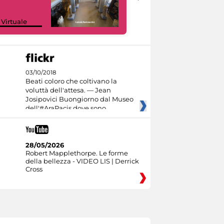
Google Arts &
 Virtuale
Culture
03/10/2018
Beati coloro che coltivano la
voluttà dell'attesa. — Jean
Josipovici Buongiorno dal Museo
dell'#AraPacis dove sono
28/05/2026
Robert Mapplethorpe. Le forme
della bellezza - VIDEO LIS | Derrick
Cross