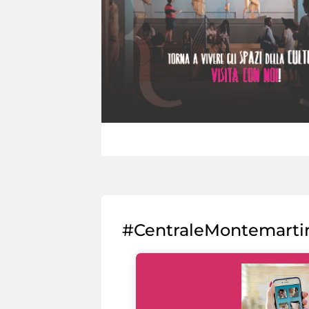
#CentraleMontemarti