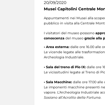
20/09/2020
Musei Capitolini Centrale Mo
Appuntamenti nei Musei alla scoperta 
pubblico in visita alla Centrale Mon
I visitatori del museo possono
appro
conoscenza
del museo
grazie alla
• Area esterna:
dalle ore 16.00 alle o
Le vicende legate alle trasformazion
Archeologia Industriale.
• Sala del treno di Pio IX:
dalle ore 16
​Le vicissitudini legate al Treno di P
• Sala Macchine:
dalle ore 17.00 alle 
Le imponenti macchine presenti nell
vapore. L’Archeologia Industriale ac
Sosiano
all’
Acrolito della Fortuna
.