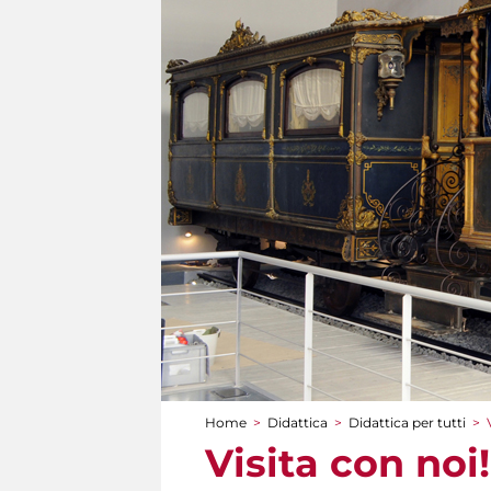
Home
>
Didattica
>
Didattica per tutti
>
Tu sei qui
Visita con noi