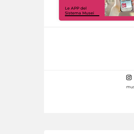
Le APP del
Sistema Musei
mus