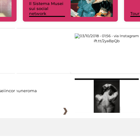
Il Sistema Musei
sui social
network
Tour
eiincomuneroma