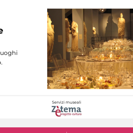
e
 luoghi
.
Servizi museali