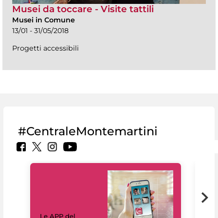
Musei da toccare - Visite tattili
Musei in Comune
13/01 - 31/05/2018
Progetti accessibili
#CentraleMontemartini
Il 
Le APP del
Mus