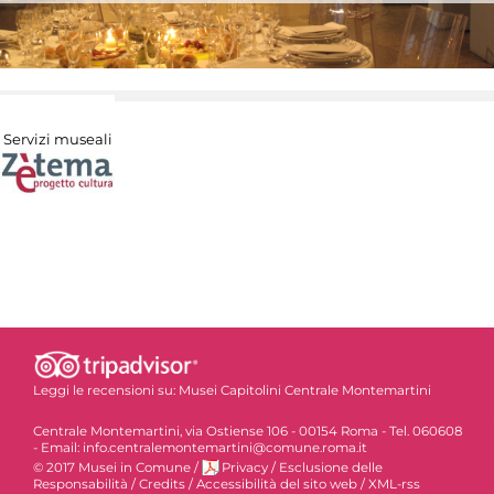
Servizi museali
Leggi le recensioni su:
Musei Capitolini Centrale Montemartini
Centrale Montemartini, via Ostiense 106 - 00154 Roma - Tel. 060608
- Email: info.centralemontemartini@comune.roma.it
© 2017 Musei in Comune
/
Privacy
/
Esclusione delle
Responsabilità
/
Credits
/
Accessibilità del sito web
/
XML-rss