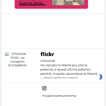
Sistema Musei
net
07/10/2018
Ho cercato la libertà più che la
potenza, e quest'ultima soltanto
perché, in parte, secondava la libertà.
— Marguerite Yourcenar
museiincomuneroma