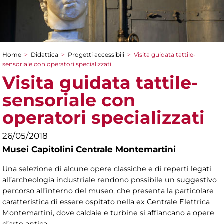
Home
>
Didattica
>
Progetti accessibili
>
Visita guidata tattile-
Tu sei qui
sensoriale con operatori specializzati
Visita guidata tattile-
sensoriale con
operatori specializzati
26/05/2018
Musei Capitolini Centrale Montemartini
Una selezione di alcune opere classiche e di reperti legati
all’archeologia industriale rendono possibile un suggestivo
percorso all’interno del museo, che presenta la particolare
caratteristica di essere ospitato nella ex Centrale Elettrica
Montemartini, dove caldaie e turbine si affiancano a opere