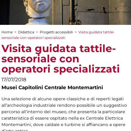
Home
>
Didattica
>
Progetti accessibili
>
Visita guidata tattile-
Tu sei qui
sensoriale con operatori specializzati
Visita guidata tattile-
sensoriale con
operatori specializzati
17/07/2018
Musei Capitolini Centrale Montemartini
Una selezione di alcune opere classiche e di reperti legati
all’archeologia industriale rendono possibile un suggestivo
percorso all’interno del museo, che presenta la particolare
caratteristica di essere ospitato nella ex Centrale Elettrica
Montemartini, dove caldaie e turbine si affiancano a opere