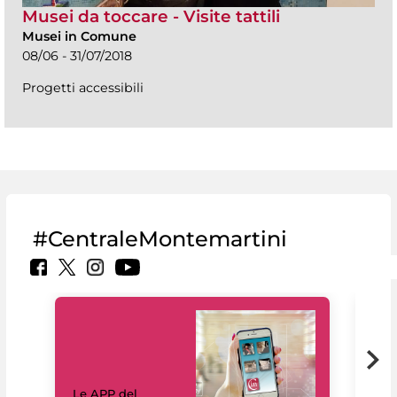
Musei da toccare - Visite tattili
Musei in Comune
08/06 - 31/07/2018
Progetti accessibili
#CentraleMontemartini
Il 
Le APP del
Mus