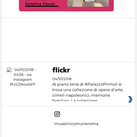
Sistema Musei
net
04/10/2018
Al piano terra di #PalazzoPrimoli si
trova una collezione di opere d’arte,
cimeli napoleonici, memorie
familiari. La collezione
museiincomuneroma