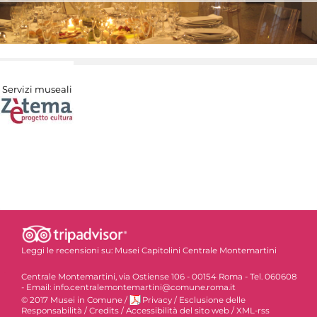
Servizi museali
Leggi le recensioni su:
Musei Capitolini Centrale Montemartini
Centrale Montemartini, via Ostiense 106 - 00154 Roma - Tel. 060608
- Email: info.centralemontemartini@comune.roma.it
© 2017 Musei in Comune
/
Privacy
/
Esclusione delle
Responsabilità
/
Credits
/
Accessibilità del sito web
/
XML-rss