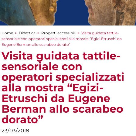
Home
>
Didattica
>
Progetti accessibili
>
Visita guidata tattile-
Tu sei qui
sensoriale con operatori specializzati alla mostra “Egizi-Etruschi da
Eugene Berman allo scarabeo dorato”
Visita guidata tattile-
sensoriale con
operatori specializzati
alla mostra “Egizi-
Etruschi da Eugene
Berman allo scarabeo
dorato”
23/03/2018