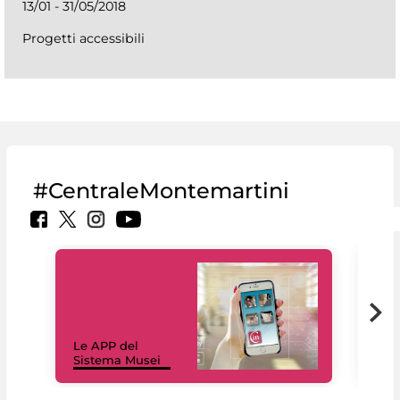
13/01 - 31/05/2018
Progetti accessibili
#CentraleMontemartini
Il 
Le APP del
Mus
Sistema Musei
net