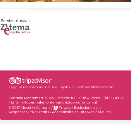
Servizi museali
Leggi le recensioni su:
Musei Capitolini Centrale Montemartini
Centrale Montemartini, via Ostiense 106 - 00154 Roma - Tel. 060608
- Email: info.centralemontemartini@comune.roma.it
© 2017 Musei in Comune
/
Privacy
/
Esclusione delle
Responsabilità
/
Credits
/
Accessibilità del sito web
/
XML-rss