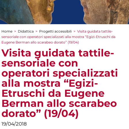
Home
>
Didattica
>
Progetti accessibili
>
Visita guidata tattile-
Tu sei qui
sensoriale con operatori specializzati alla mostra “Egizi-Etruschi da
Eugene Berman allo scarabeo dorato” (19/04)
Visita guidata tattile-
sensoriale con
operatori specializzati
alla mostra “Egizi-
Etruschi da Eugene
Berman allo scarabeo
dorato” (19/04)
19/04/2018