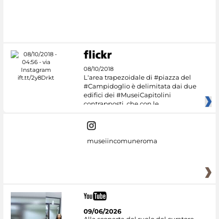
08/10/2018
L'area trapezoidale di #piazza del
#Campidoglio è delimitata dai due
edifici dei #MuseiCapitolini
contrapposti, che con le
museiincomuneroma
09/06/2026
Alla scoperta del ruolo del curatore