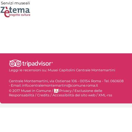
Servizi museali
Leggi le recensioni su:
Musei Capitolini Centrale Montemartini
Centrale Montemartini, via Ostiense 106 - 00154 Roma - Tel. 060608
- Email: info.centralemontemartini@comune.roma.it
© 2017 Musei in Comune
/
Privacy
/
Esclusione delle
Responsabilità
/
Credits
/
Accessibilità del sito web
/
XML-rss