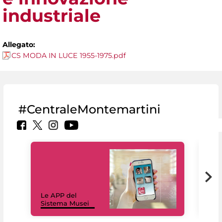
industriale
Allegato:
CS MODA IN LUCE 1955-1975.pdf
#CentraleMontemartini
Il 
Le APP del
Mus
Sistema Musei
net