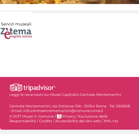
Servizi museali
Leggi le recensioni su:
Musei Capitolini Centrale Montemartini
Centrale Montemartini, via Ostiense 106 - 00154 Roma - Tel. 060608
- Email: info.centralemontemartini@comune.roma.it
© 2017 Musei in Comune
/
Privacy
/
Esclusione delle
Responsabilità
/
Credits
/
Accessibilità del sito web
/
XML-rss