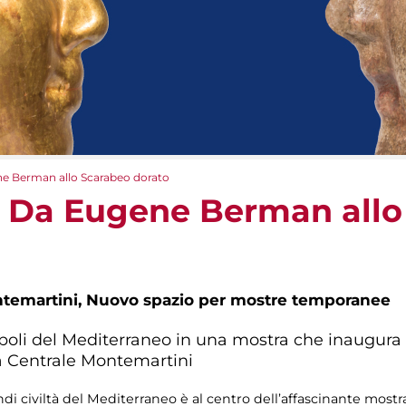
ene Berman allo Scarabeo dorato
i. Da Eugene Berman all
ntemartini,
Nuovo spazio per mostre temporanee
poli del Mediterraneo in una mostra che inaugura 
a Centrale Montemartini
ndi civiltà del Mediterraneo è al centro dell’affascinante most