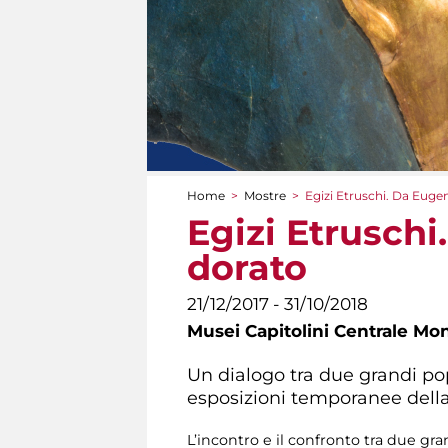
Home
>
Mostre
>
Egizi Etruschi. Da Eug
Tu sei qui
Egizi Etrusch
dorato
21/12/2017 - 31/10/2018
Musei Capitolini Centrale Mo
Un dialogo tra due grandi po
esposizioni temporanee dell
L’incontro e il confronto tra due gra