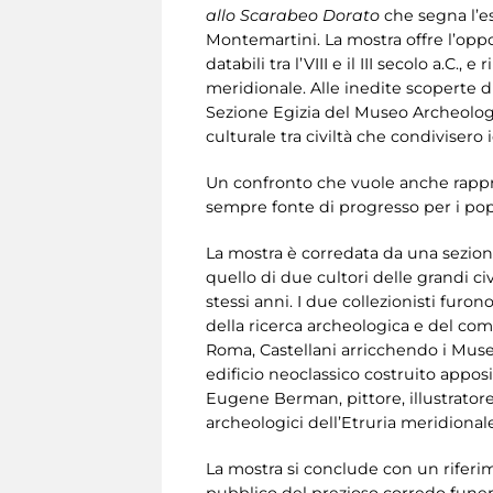
allo Scarabeo Dorato
che segna l’es
Montemartini. La mostra offre l’oppo
databili tra l’VIII e il III secolo a.
meridionale. Alle inedite scoperte di
Sezione Egizia del Museo Archeologi
culturale tra civiltà che condivisero i
Un confronto che vuole anche rappres
sempre fonte di progresso per i pop
La mostra è corredata da una sezione
quello di due cultori delle grandi c
stessi anni. I due collezionisti furo
della ricerca archeologica e del com
Roma, Castellani arricchendo i Musei
edificio neoclassico costruito appos
Eugene Berman, pittore, illustratore
archeologici dell’Etruria meridionale
La mostra si conclude con un riferim
pubblico del prezioso corredo funera