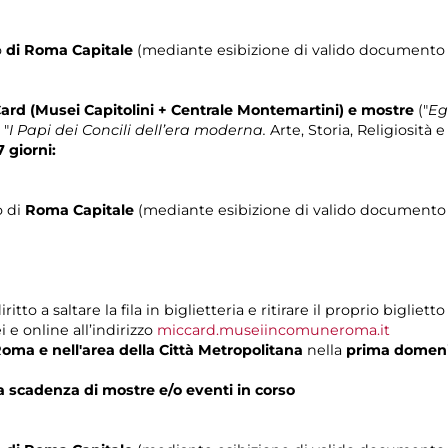
o
di Roma Capitale
(mediante esibizione di valido documento c
Card (Musei Capitolini + Centrale Montemartini) e mostre
("
Eg
 "
I Papi dei Concili dell’era moderna.
Arte, Storia, Religiosità e 
7 giorni:
o di
Roma Capitale
(mediante esibizione di valido documento c
o a saltare la fila in biglietteria e ritirare il proprio biglietto
 e online all’indirizzo
miccard.museiincomuneroma.it
 Roma
e nell'area della Città Metropolitana
nella
prima domen
a scadenza di mostre e/o eventi in corso