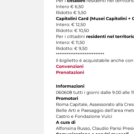
Per i
cittadini
residenti nel territori
Intero € 6,50
Ridotto € 5,50
Capitolini Card (Musei Capitolini + 
Intero: € 12,50
Ridotto: € 10,50
Per i cittadini
residenti nel territor
Intero: € 11,50
Ridotto: € 9,50
***************************
Il biglietto è acquistabile anche co
Convenzioni
Prenotazioni
Informazioni
060608 tutti i giorni dalle 9.00 alle 1
Promotori
Roma Capitale, Assessorato alla Cres
Belle Arti e Paesaggio dell’area met
Castro e Fondazione Vulci
A cura di
Alfonsina Russo, Claudio Parisi Pre