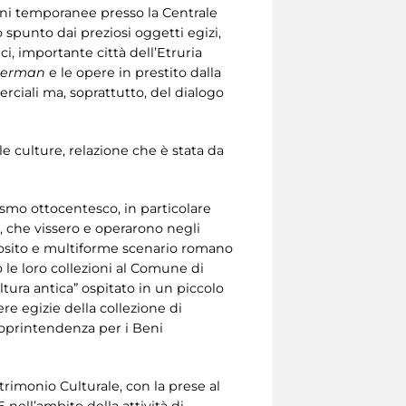
oni temporanee presso la Centrale
spunto dai preziosi oggetti egizi,
lci, importante città dell’Etruria
 Berman
e le opere in prestito dalla
ciali ma, soprattutto, del dialogo
e culture, relazione che è stata da
ismo ottocentesco, in particolare
, che vissero e operarono negli
omposito e multiforme scenario romano
 le loro collezioni al Comune di
tura antica” ospitato in un piccolo
re egizie della collezione di
 Soprintendenza per i Beni
trimonio Culturale, con la prese al
nell’ambito della attività di