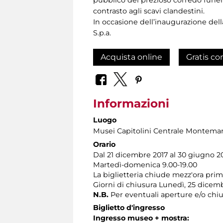
contrasto agli scavi clandestini.
In occasione dell’inaugurazione della
S.p.a.
Acquista online
Gratis co
Informazioni
Luogo
Musei Capitolini Centrale Montemar
Orario
Dal 21 dicembre 2017 al 30 giugno 20
Martedì-domenica 9.00-19.00
La biglietteria chiude mezz'ora pri
Giorni di chiusura Lunedì, 25 dicem
N.B.
Per eventuali aperture e/o chiu
Biglietto d'ingresso
Ingresso museo + mostra
: