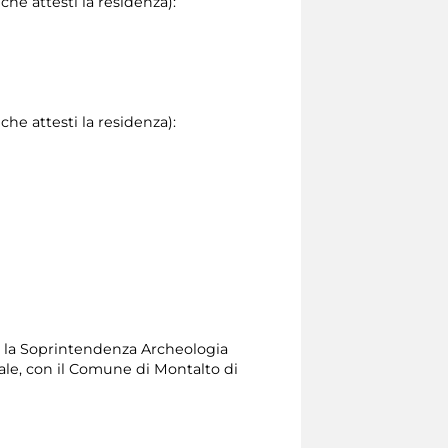
he attesti la residenza):
he attesti la residenza):
on la Soprintendenza Archeologia
nale, con il Comune di Montalto di