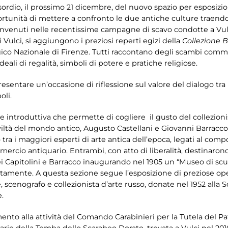
ordio, il prossimo 21 dicembre, del nuovo spazio per esposizi
rtunità di mettere a confronto le due antiche culture traendo 
C., e rinvenuti nelle recentissime campagne di scavo condotte a Vu
 Vulci, si aggiungono i preziosi reperti egizi della
Collezione
co Nazionale di Firenze. Tutti raccontano degli scambi commer
deali di regalità, simboli di potere e pratiche religiose.
entare un’occasione di riflessione sul valore del dialogo tra l
oli.
 introduttiva che permette di cogliere il gusto del collezion
iviltà del mondo antico, Augusto Castellani
e
Giovanni Barracco
no tra i maggiori esperti di arte antica dell’epoca, legati al c
mercio antiquario. Entrambi, con atto di liberalità, destinarono
 Capitolini e Barracco inaugurando nel 1905 un “Museo di scul
itamente. A questa sezione segue l’esposizione di preziose ope
, scenografo e collezionista d’arte russo, donate nel 1952 alla
.
ento alla attività del Comando Carabinieri per la Tutela del Pa
rio della Tomba dello Scarabeo Dorato, trovata a Vulci nel 2016 