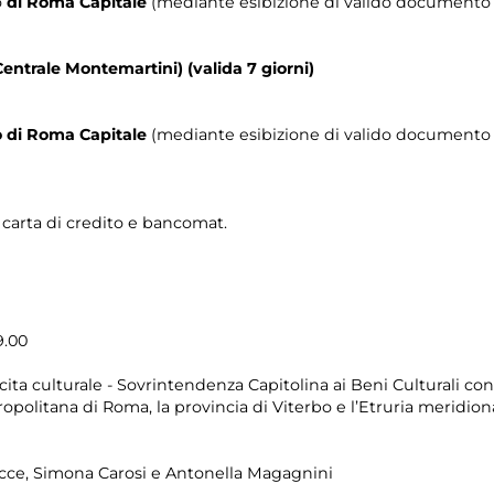
o
di Roma Capitale
(mediante esibizione di valido documento c
Centrale Montemartini) (valida 7 giorni)
io di Roma Capitale
(mediante esibizione di valido documento c
n carta di credito e bancomat.
9.00
cita culturale - Sovrintendenza Capitolina ai Beni Culturali c
ropolitana di Roma, la provincia di Viterbo e l’Etruria meridio
sicce, Simona Carosi e Antonella Magagnini