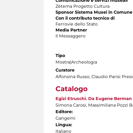
Comunicazione e servizi museali
Zètema Progetto Cultura
Sponsor Sistema Musei in Comune
Con il contributo tecnico di
Ferrovie dello Stato
Media Partner
Il Messaggero
Tipo
Mostra|Archeologia
Curatore
Alfonsina Russo, Claudio Parisi Pre
Catalogo
Egizi Etruschi. Da Eugene Berman al
Simona Carosi, Massimiliana Pozzi Ba
Editore:
Gangemi
Lingua:
italiano