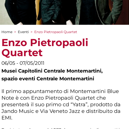
Home
>
Eventi
>
Enzo Pietropaoli Quartet
Tu sei qui
Enzo Pietropaoli
Quartet
06/05 - 07/05/2011
Musei Capitolini Centrale Montemartini,
spazio eventi Centrale Montemartini
Il primo appuntamento di Montemartini Blue
Note è con Enzo Pietropaoli Quartet che
presenterà il suo primo cd “Yatra”, prodotto da
Jando Music e Via Veneto Jazz e distribuito da
EMI.