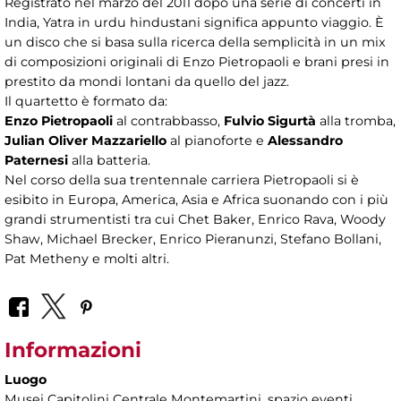
Registrato nel marzo del 2011 dopo una serie di concerti in
India, Yatra in urdu hindustani significa appunto viaggio. È
un disco che si basa sulla ricerca della semplicità in un mix
di composizioni originali di Enzo Pietropaoli e brani presi in
prestito da mondi lontani da quello del jazz.
Il quartetto è formato da:
Enzo Pietropaoli
al contrabbasso,
Fulvio Sigurtà
alla tromba,
Julian Oliver Mazzariello
al pianoforte e
Alessandro
Paternesi
alla batteria.
Nel corso della sua trentennale carriera Pietropaoli si è
esibito in Europa, America, Asia e Africa suonando con i più
grandi strumentisti tra cui Chet Baker, Enrico Rava, Woody
Shaw, Michael Brecker, Enrico Pieranunzi, Stefano Bollani,
Pat Metheny e molti altri.
Informazioni
Luogo
Musei Capitolini Centrale Montemartini
, spazio eventi