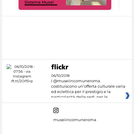
Sistema Musei
net
06/10/2018
I @museiincomuneroma
costituiscono un’offerta culturale varia
ed eclettica per il prestigio e la
particolarità delle sedi, per le
museiincomuneroma