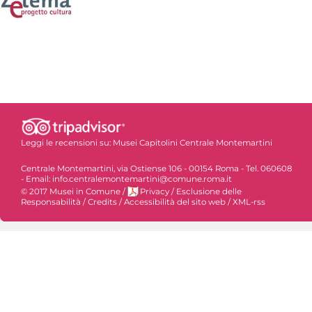
Leggi le recensioni su:
Musei Capitolini Centrale Montemartini
Centrale Montemartini, via Ostiense 106 - 00154 Roma - Tel. 060608
- Email: info.centralemontemartini@comune.roma.it
© 2017 Musei in Comune
/
Privacy
/
Esclusione delle
Responsabilità
/
Credits
/
Accessibilità del sito web
/
XML-rss