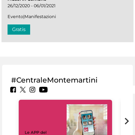
26/12/2020 - 06/01/2021
Evento|Manifestazioni
Gratis
#CentraleMontemartini
Il 
Le APP del
Mus