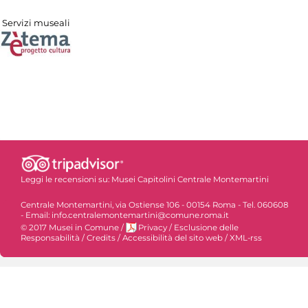
Servizi museali
Leggi le recensioni su:
Musei Capitolini Centrale Montemartini
Centrale Montemartini, via Ostiense 106 - 00154 Roma - Tel. 060608
- Email: info.centralemontemartini@comune.roma.it
© 2017 Musei in Comune
/
Privacy
/
Esclusione delle
Responsabilità
/
Credits
/
Accessibilità del sito web
/
XML-rss