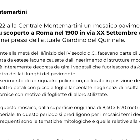
ntemartini
2022 alla Centrale Montemartini un mosaico pavime
fu scoperto a Roma nel 1900 in via XX Settembre
, nei pressi dell’attuale Giardino del Quirinale.
nte alla metà del III/inizio del IV secolo d.C., facevano parte
rta da estese lacune causate dall’inserimento di strutture m
 è interamente decorata da girali vegetali che fuoriescono da
k
entro dei lati lunghi del pavimento.
nserimento di un riquadro policromo, collocato in posizione dec
uattro petali con piccole foglie lanceolate negli spazi di risult
ice con motivo di fogliette di alloro stilizzate.
esto mosaico, dalla superficie originaria di 8,40 x 6,70 metri,
riale. In questo periodo si prediligono per i mosaici temi decor
quenti sono le tematiche mitologiche e quelle relative alla vi