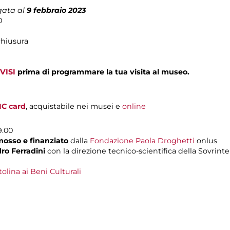
gata al
9 febbraio 2023
0
chiusura
VISI
prima di programmare la tua visita al museo.
IC card
, acquistabile nei musei e
online
9.00
mosso e finanziato
dalla
Fondazione Paola Droghetti
onlus
ro Ferradini
con la direzione tecnico-scientifica della Sovrint
lina ai Beni Culturali