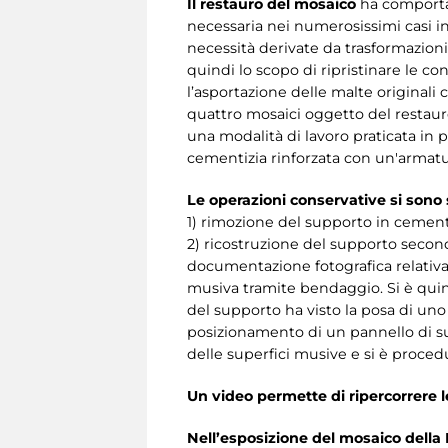
Il restauro del mosaico
ha comportat
necessaria nei numerosissimi casi in 
necessità derivate da trasformazioni
quindi lo scopo di ripristinare le c
l’asportazione delle malte originali 
quattro mosaici oggetto del restaur
una modalità di lavoro praticata in p
cementizia rinforzata con un'armatura
Le operazioni conservative si sono s
1) rimozione del supporto in cement
2) ricostruzione del supporto secon
documentazione fotografica relativa a
musiva tramite bendaggio. Si è quin
del supporto ha visto la posa di uno
posizionamento di un pannello di su
delle superfici musive e si è procedu
Un video permette di ripercorrere l
Nell’esposizione del mosaico della