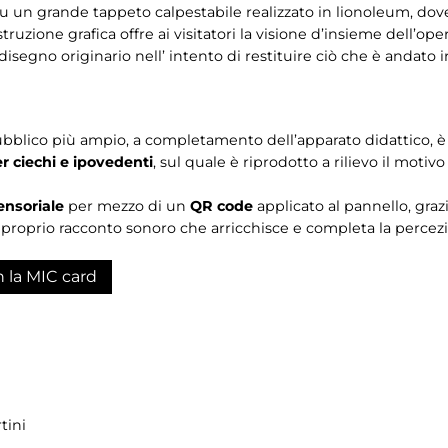
u un grande tappeto calpestabile realizzato in lionoleum, dove i
truzione grafica offre ai visitatori la visione d’insieme dell’
isegno originario nell’ intento di restituire ciò che è andato
pubblico più ampio, a completamento dell’apparato didattico, è 
er ciechi e ipovedenti
, sul quale è riprodotto a rilievo il moti
ensoriale
per mezzo di un
QR code
applicato al pannello, grazi
e proprio racconto sonoro che arricchisce e completa la perce
n la MIC card
tini