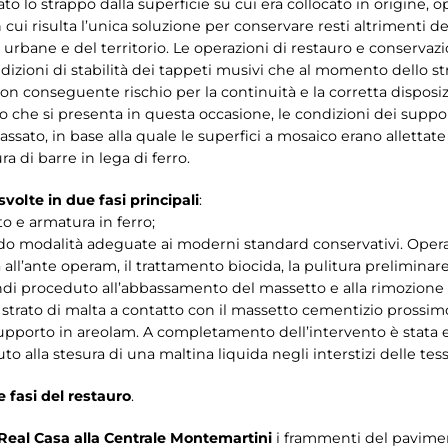
o lo strappo dalla superficie su cui era collocato in origine,
cui risulta l’unica soluzione per conservare resti altrimenti des
 urbane e del territorio. Le operazioni di restauro e conservaz
ondizioni di stabilità dei tappeti musivi che al momento dello 
con conseguente rischio per la continuità e la corretta disposi
o che si presenta in questa occasione, le condizioni dei suppo
assato, in base alla quale le superfici a mosaico erano allettat
 di barre in lega di ferro.
volte in due fasi principali
:
o e armatura in ferro;
do modalità adeguate ai moderni standard conservativi. Operaz
ll’ante operam, il trattamento biocida, la pulitura preliminare
di proceduto all’abbassamento del massetto e alla rimozione de
 strato di malta a contatto con il massetto cementizio prossimo
pporto in areolam. A completamento dell’intervento è stata eff
to alla stesura di una maltina liquida negli interstizi delle tes
e fasi del restauro
.
 Real Casa alla Centrale Montemartini
i frammenti del pavimen