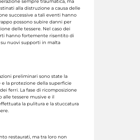
 operazione sempre traumatica, ma
tinati alla distruzione a causa delle
ione successive a tali eventi hanno
strappo possono subire danni per
zione delle tessere. Nel caso dei
rti hanno fortemente risentito di
e su nuovi supporti in malta
ioni preliminari sono state la
 e la protezione della superficie
i ferri. La fase di ricomposizione
 alle tessere musive e il
ettuata la pulitura e la stuccatura
sere.
to restaurati, ma tra loro non