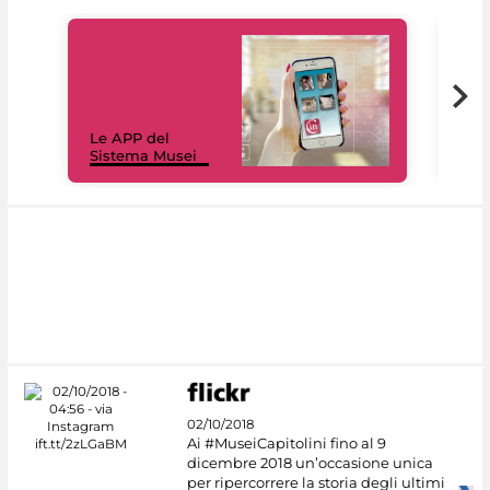
Il 
Le APP del
Mus
Sistema Musei
net
02/10/2018
Ai #MuseiCapitolini fino al 9
dicembre 2018 un’occasione unica
per ripercorrere la storia degli ultimi