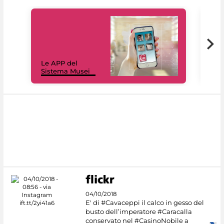
Il 
Le APP del
Mus
Sistema Musei
net
04/10/2018
E' di #Cavaceppi il calco in gesso del
busto dell’imperatore #Caracalla
conservato nel #CasinoNobile a