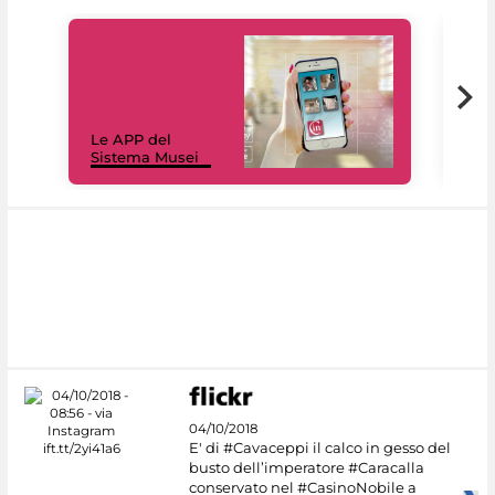
Il 
Le APP del
Mus
Sistema Musei
net
04/10/2018
E' di #Cavaceppi il calco in gesso del
busto dell’imperatore #Caracalla
conservato nel #CasinoNobile a