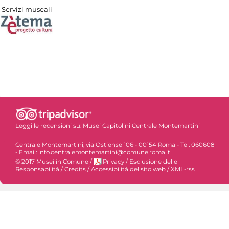
Servizi museali
Leggi le recensioni su:
Musei Capitolini Centrale Montemartini
Centrale Montemartini, via Ostiense 106 - 00154 Roma - Tel. 060608
- Email: info.centralemontemartini@comune.roma.it
© 2017 Musei in Comune
/
Privacy
/
Esclusione delle
Responsabilità
/
Credits
/
Accessibilità del sito web
/
XML-rss