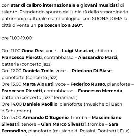
con
star di calibro internazionale e giovani musicisti
di
talento. Prendendo spunto dall’unicità dello straordinario
patrimonio culturale e archeologico, con SUONAROMA la
città diventa un
palcoscenico a 360°.
ore 11.00-19.00:
Ore 11.00
Oona Rea
, voce –
Luigi Masciari
, chitarra –
Francesco Pierott
i, contrabbasso –
Alessandro Marzi
,
batteria (concerto jazz)
Ore 12.00
Daniela Troilo
, voce –
Primiano Di Biase
,
pianoforte (concerto jazz)
Ore 13.00
Marta Alquati
, voce –
Federico Russo
, pianoforte –
Francesco Pierotti
, contrabbasso –
Francesco Merenda
,
batteria (concerto jazz “Terramara”)
Ore 14.00
Daniele Paolillo
, pianoforte (musiche di Bach
e Schumann)
Ore 15.00
Armando D’Eugenio
, tromba –
Massimiliano
Silvestri
, tenore –
Gian Marco Silvestri
, tromba –
Sara
Ferrandino
, pianoforte (musiche di Rossini, Donizetti, Fux)