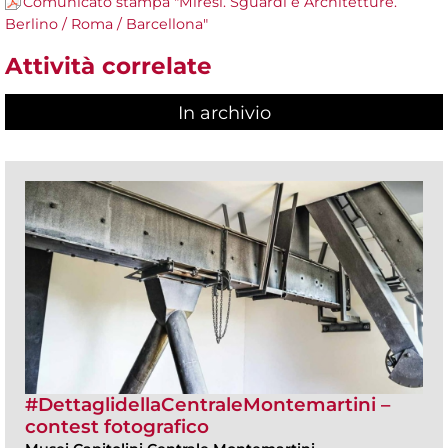
Comunicato stampa "Miresi. Sguardi e Architetture.
Berlino / Roma / Barcellona"
Attività correlate
In archivio
#DettaglidellaCentraleMontemartini –
contest fotografico