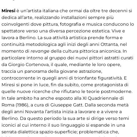
Miresi
è un’artista italiana che ormai da oltre tre decenni si
dedica all’arte, realizzando installazioni sempre più
coinvolgenti dove pittura, fotografia e musica conducono lo
spettatore verso una diversa percezione estetica. Vive e
lavora a Berlino. La sua attività artistica prende forma e
continuità metodologica agli inizi degli anni Ottanta, nel
momento di
revange
della cultura pittorica aniconica. In
particolare intorno al gruppo dei nuovi pittori astratti curati
da Giorgio Cortenova, il quale, mediante le loro opere,
traccia un panorama della giovane astrazione,
controcorrente in quegli anni di trionfante figuratività. E
Miresi si pone in luce, fin da subito, come protagonista di
quelle nuove ricerche che rifiutano le teorie postmoderne.
In tale ambito ha anche esposto alla XI Quadriennale di
Roma (1986), a cura di Giuseppe Gatt. Dalla seconda metà
degli anni Novanta l’artista inizia a lavorare e a vivere a
Berlino. Da questo periodo la sua arte si dirige verso temi
iconici al cui interno il suo linguaggio si espande in una
serrata dialettica spazio-superficie; problematica che,