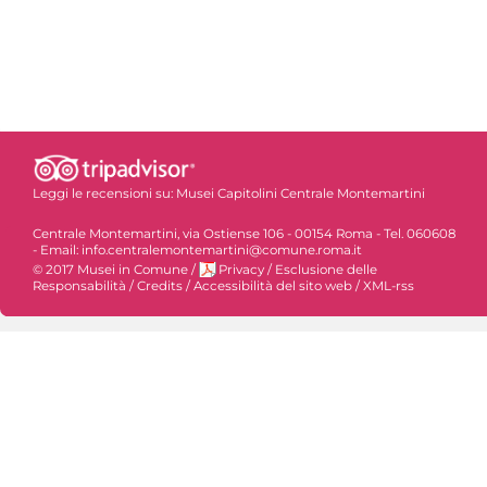
Leggi le recensioni su:
Musei Capitolini Centrale Montemartini
Centrale Montemartini, via Ostiense 106 - 00154 Roma - Tel. 060608
- Email: info.centralemontemartini@comune.roma.it
© 2017 Musei in Comune
/
Privacy
/
Esclusione delle
Responsabilità
/
Credits
/
Accessibilità del sito web
/
XML-rss