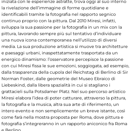
iniziata con le esperienze astratte, trova oggi al suo interno
la rivelazione dell’immagine di forme quotidiane e
identificabili tramite la fotografia nel rapporto segnico
continuo proprio con la pittura. Dal 2010 Miresi, infatti,
sviluppa la sua passione per la fotografia in un mix con la
pittura, lavorando sempre più sul tentativo d’individuare
una nuova icona contemporanea nell’utilizzo di diversi
media. La sua produzione artistica si muove tra architetture
e paesaggi urbani, inaspettatamente trasportata da un
energico dinamismo: l’osservatore percepisce la passione
con cui Miresi fissa le sue emozioni, soggiogata, ad esempio,
dalla trasparenza della cupola del Reichstag di Berlino di Sir
Norman Foster, dalle geometrie del Museo Ebraico di
Liebeskind, dalla libera spazialità in cui si stagliano i
grattacieli sulla Potsdamer Platz. Nel suo percorso artistico
Miresi elabora l’idea di poter catturare, attraverso la pittura,
la fotografia e la musica, altra sua arte di riferimento, un
intero evento e non semplicemente un breve istante, così
come farà nella mostra proposta per Roma, dove pittura e
fotografia s’integreranno in un rapporto aniconico fra Roma
e Berlino.