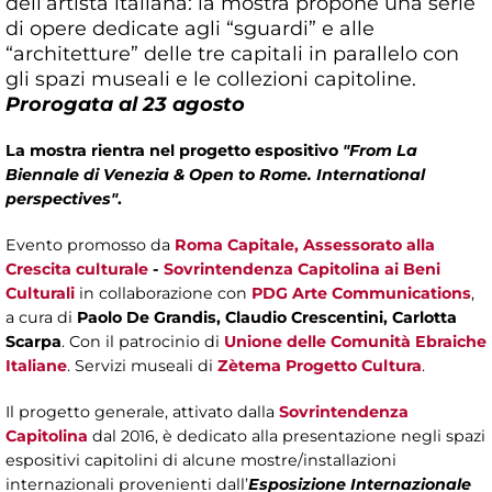
dell’artista italiana: la mostra propone una serie
di opere dedicate agli “sguardi” e alle
“architetture” delle tre capitali in parallelo con
gli spazi museali e le collezioni capitoline.
Prorogata al 23 agosto
La mostra rientra nel progetto espositivo
"From La
Biennale di Venezia & Open to Rome. International
perspectives"
.
Evento promosso da
Roma Capitale
,
Assessorato alla
Crescita culturale
-
Sovrintendenza Capitolina ai Beni
Culturali
in collaborazione con
PDG Arte Communications
,
a cura di
Paolo De Grandis, Claudio Crescentini, Carlotta
Scarpa
. Con il patrocinio di
Unione delle Comunità Ebraiche
Italiane
. Servizi museali di
Zètema Progetto Cultura
.
Il progetto generale, attivato dalla
Sovrintendenza
Capitolina
dal 2016, è dedicato alla presentazione negli spazi
espositivi capitolini di alcune mostre/installazioni
internazionali provenienti dall’
Esposizione Internazionale