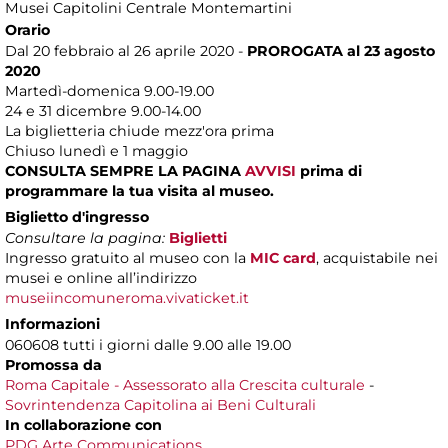
Musei Capitolini Centrale Montemartini
Orario
Dal 20 febbraio al 26 aprile 2020 -
PROROGATA al 23 agosto
2020
Martedì-domenica 9.00-19.00
24 e 31 dicembre 9.00-14.00
La biglietteria chiude mezz'ora prima
Chiuso lunedì e 1 maggio
CONSULTA SEMPRE LA PAGINA
AVVISI
prima di
programmare la tua visita al museo.
Biglietto d'ingresso
Consultare la pagina:
Biglietti
Ingresso gratuito al museo con la
MIC card
, acquistabile nei
musei e online all’indirizzo
museiincomuneroma.vivaticket.it
Informazioni
060608 tutti i giorni dalle 9.00 alle 19.00
Promossa da
Roma Capitale - Assessorato alla Crescita culturale
-
Sovrintendenza Capitolina ai Beni Culturali
In collaborazione con
PDG Arte Communications