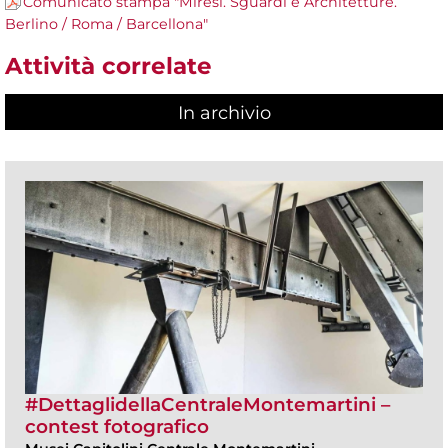
Comunicato stampa "Miresi. Sguardi e Architetture.
Berlino / Roma / Barcellona"
Attività correlate
In archivio
#DettaglidellaCentraleMontemartini –
contest fotografico