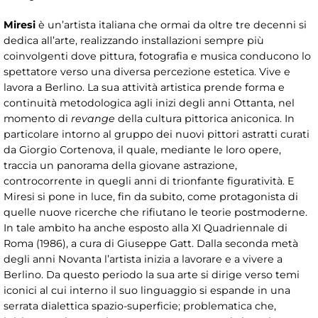
Miresi
è un’artista italiana che ormai da oltre tre decenni si
dedica all’arte, realizzando installazioni sempre più
coinvolgenti dove pittura, fotografia e musica conducono lo
spettatore verso una diversa percezione estetica. Vive e
lavora a Berlino. La sua attività artistica prende forma e
continuità metodologica agli inizi degli anni Ottanta, nel
momento di
revange
della cultura pittorica aniconica. In
particolare intorno al gruppo dei nuovi pittori astratti curati
da Giorgio Cortenova, il quale, mediante le loro opere,
traccia un panorama della giovane astrazione,
controcorrente in quegli anni di trionfante figuratività. E
Miresi si pone in luce, fin da subito, come protagonista di
quelle nuove ricerche che rifiutano le teorie postmoderne.
In tale ambito ha anche esposto alla XI Quadriennale di
Roma (1986), a cura di Giuseppe Gatt. Dalla seconda metà
degli anni Novanta l’artista inizia a lavorare e a vivere a
Berlino. Da questo periodo la sua arte si dirige verso temi
iconici al cui interno il suo linguaggio si espande in una
serrata dialettica spazio-superficie; problematica che,