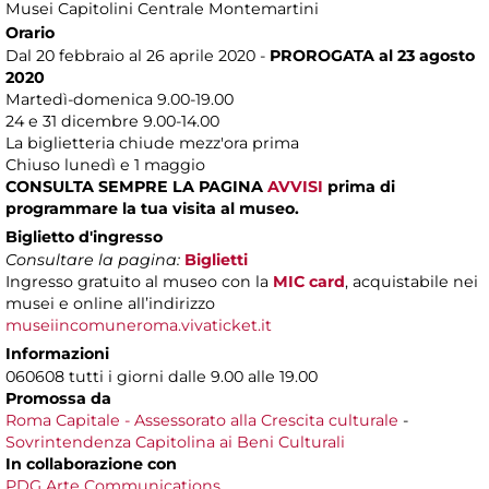
Musei Capitolini Centrale Montemartini
Orario
Dal 20 febbraio al 26 aprile 2020 -
PROROGATA al 23 agosto
2020
Martedì-domenica 9.00-19.00
24 e 31 dicembre 9.00-14.00
La biglietteria chiude mezz'ora prima
Chiuso lunedì e 1 maggio
CONSULTA SEMPRE LA PAGINA
AVVISI
prima di
programmare la tua visita al museo.
Biglietto d'ingresso
Consultare la pagina:
Biglietti
Ingresso gratuito al museo con la
MIC card
, acquistabile nei
musei e online all’indirizzo
museiincomuneroma.vivaticket.it
Informazioni
060608 tutti i giorni dalle 9.00 alle 19.00
Promossa da
Roma Capitale - Assessorato alla Crescita culturale
-
Sovrintendenza Capitolina ai Beni Culturali
In collaborazione con
PDG Arte Communications