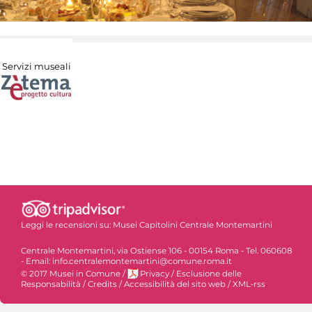
Servizi museali
Leggi le recensioni su:
Musei Capitolini Centrale Montemartini
Centrale Montemartini, via Ostiense 106 - 00154 Roma - Tel. 060608
- Email: info.centralemontemartini@comune.roma.it
© 2017 Musei in Comune
/
Privacy
/
Esclusione delle
Responsabilità
/
Credits
/
Accessibilità del sito web
/
XML-rss