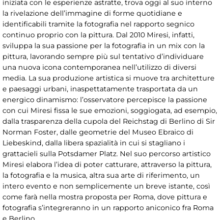
iniziata con le esperienze astratte, trova oggi al suo interno
la rivelazione dell’immagine di forme quotidiane e
identificabili tramite la fotografia nel rapporto segnico
continuo proprio con la pittura. Dal 2010 Miresi, infatti,
sviluppa la sua passione per la fotografia in un mix con la
pittura, lavorando sempre più sul tentativo d’individuare
una nuova icona contemporanea nell’utilizzo di diversi
media. La sua produzione artistica si muove tra architetture
e paesaggi urbani, inaspettatamente trasportata da un
energico dinamismo: l’osservatore percepisce la passione
con cui Miresi fissa le sue emozioni, soggiogata, ad esempio,
dalla trasparenza della cupola del Reichstag di Berlino di Sir
Norman Foster, dalle geometrie del Museo Ebraico di
Liebeskind, dalla libera spazialità in cui si stagliano i
grattacieli sulla Potsdamer Platz. Nel suo percorso artistico
Miresi elabora l’idea di poter catturare, attraverso la pittura,
la fotografia e la musica, altra sua arte di riferimento, un
intero evento e non semplicemente un breve istante, così
come farà nella mostra proposta per Roma, dove pittura e
fotografia s’integreranno in un rapporto aniconico fra Roma
e Berlino.