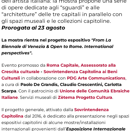
dell’artista italiana: la mostra propone una serie
di opere dedicate agli “sguardi” e alle
“architetture” delle tre capitali in parallelo con
gli spazi museali e le collezioni capitoline.
Prorogata al 23 agosto
La mostra rientra nel progetto espositivo
"From La
Biennale di Venezia & Open to Rome. International
perspectives"
.
Evento promosso da
Roma Capitale
,
Assessorato alla
Crescita culturale
-
Sovrintendenza Capitolina ai Beni
Culturali
in collaborazione con
PDG Arte Communications
,
a cura di
Paolo De Grandis, Claudio Crescentini, Carlotta
Scarpa
. Con il patrocinio di
Unione delle Comunità Ebraiche
Italiane
. Servizi museali di
Zètema Progetto Cultura
.
Il progetto generale, attivato dalla
Sovrintendenza
Capitolina
dal 2016, è dedicato alla presentazione negli spazi
espositivi capitolini di alcune mostre/installazioni
internazionali provenienti dall’
Esposizione Internazionale