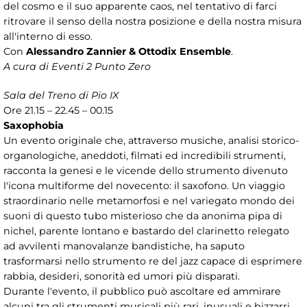
del cosmo e il suo apparente caos, nel tentativo di farci
ritrovare il senso della nostra posizione e della nostra misura
all'interno di esso.
Con
Alessandro Zannier & Ottodix Ensemble
.
A cura di Eventi 2 Punto Zero
Sala del Treno di Pio IX
Ore 21.15 – 22.45 – 00.15
Saxophobia
Un evento originale che, attraverso musiche, analisi storico-
organologiche, aneddoti, filmati ed incredibili strumenti,
racconta la genesi e le vicende dello strumento divenuto
l'icona multiforme del novecento: il saxofono. Un viaggio
straordinario nelle metamorfosi e nel variegato mondo dei
suoni di questo tubo misterioso che da anonima pipa di
nichel, parente lontano e bastardo del clarinetto relegato
ad avvilenti manovalanze bandistiche, ha saputo
trasformarsi nello strumento re del jazz capace di esprimere
rabbia, desideri, sonorità ed umori più disparati.
Durante l'evento, il pubblico può ascoltare ed ammirare
alcuni tra gli strumenti musicali più rari, inusuali e bizzarri