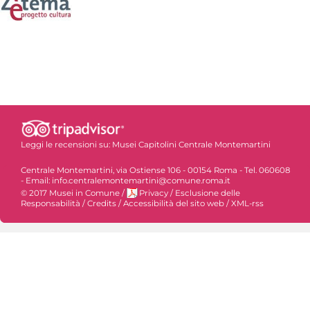
Leggi le recensioni su:
Musei Capitolini Centrale Montemartini
Centrale Montemartini, via Ostiense 106 - 00154 Roma - Tel. 060608
- Email: info.centralemontemartini@comune.roma.it
© 2017 Musei in Comune
/
Privacy
/
Esclusione delle
Responsabilità
/
Credits
/
Accessibilità del sito web
/
XML-rss