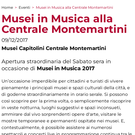
Home
>
Eventi
>
Musei in Musica alla Centrale Montemartini
Tu sei qui
Musei in Musica alla
Centrale Montemartini
09/12/2017
Musei Capitolini Centrale Montemartini
Apertura straordinaria del Sabato sera in
occasione di
Musei in Musica 2017
Un’occasione imperdibile per cittadini e turisti di vivere
pienamente i principali musei e spazi culturali della città, e
di goderne straordinariamente in orario serale. Si possono
così scoprire per la prima volta, o semplicemente riscoprire
in veste notturna, luoghi suggestivi e spazi inconsueti,
ammirare dal vivo sorprendenti opere d'arte, visitare le
mostre temporanee e permanenti ospitate nei musei. E,
contestualmente, è possibile assistere ai numerosi
spettacoli e concerti live in programmazione continua tra le