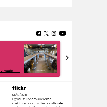
Google Arts &
 Virtuale
Culture
06/10/2018
I @museiincomuneroma
costituiscono un’offerta culturale