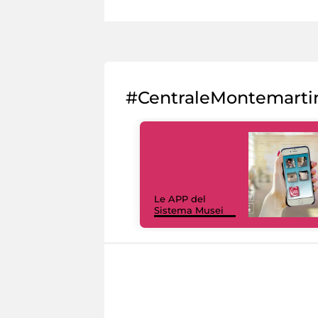
#CentraleMontemarti
Le APP del
Sistema Musei