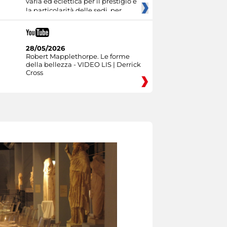
varia ed eclettica per il prestigio e
la particolarità delle sedi, per
28/05/2026
Robert Mapplethorpe. Le forme
della bellezza - VIDEO LIS | Derrick
Cross