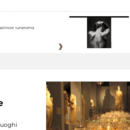
eiincomuneroma
e
 luoghi