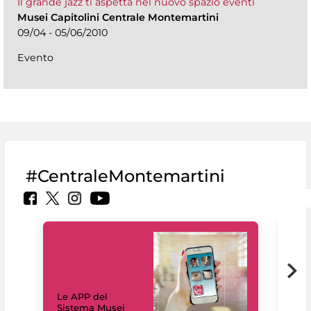
Il grande jazz ti aspetta nel nuovo spazio eventi
Musei Capitolini Centrale Montemartini
09/04 - 05/06/2010
Evento
#CentraleMontemartini
Il 
Le APP del
Mus
Sistema Musei
net