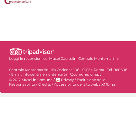
Leggi le recensioni su:
Musei Capitolini Centrale Montemartini
Centrale Montemartini, via Ostiense 106 - 00154 Roma - Tel. 060608
- Email: info.centralemontemartini@comune.roma.it
© 2017 Musei in Comune
/
Privacy
/
Esclusione delle
Responsabilità
/
Credits
/
Accessibilità del sito web
/
XML-rss