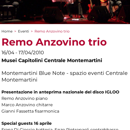
Home
>
Eventi
>
Remo Anzovino trio
Tu sei qui
Remo Anzovino trio
16/04 - 17/04/2010
Musei Capitolini Centrale Montemartini
Montemartini Blue Note - spazio eventi Centrale
Montemartini
Presentazione in anteprima nazionale del disco IGLOO
Remo Anzovino piano
Marco Anzovino chitarre
Gianni Fassetta fisarmonica
Special guests 16 aprile
Franz Di Cioccio batteria, Enzo Pietropaoli contrabbasso,