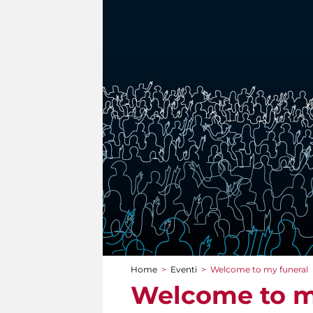
Home
>
Eventi
>
Welcome to my funeral
Tu sei qui
Welcome to m