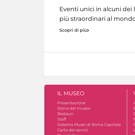
Eventi unici in alcuni dei
più straordinari al mondo
Scopri di più
IL MUSEO
Presentazione
Storia del museo
B
Restauri
S
Staff
Sistema Musei di Roma Capitale
Carta dei servizi
V