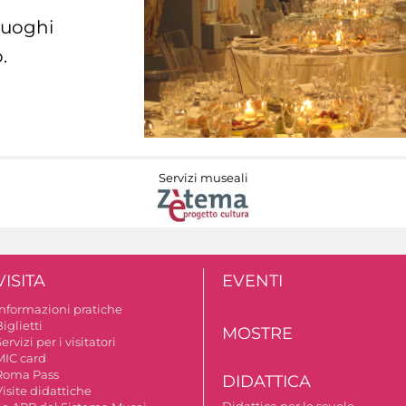
 luoghi
.
Servizi museali
VISITA
EVENTI
Informazioni pratiche
iglietti
MOSTRE
ervizi per i visitatori
MIC card
Roma Pass
DIDATTICA
isite didattiche