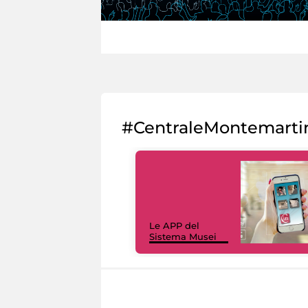
#CentraleMontemarti
Le APP del
Sistema Musei