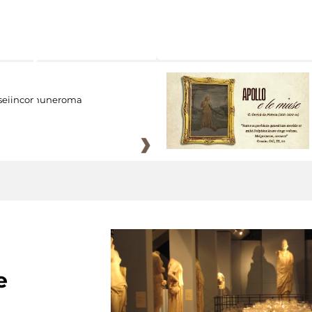
eiincomuneroma
e