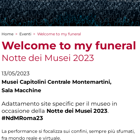
Home
>
Eventi
>
Welcome to my funeral
Tu sei qui
Welcome to my funeral
Notte dei Musei 2023
13/05/2023
Musei Capitolini Centrale Montemartini,
Sala Macchine
Adattamento site specific per il museo in
occasione della
Notte dei Musei 2023
.
#NdMRoma23
La performance si focalizza sui confini, sempre più sfumati,
fra mondo reale e virtuale.