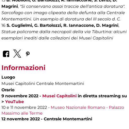
15
B. Nobiloni, G. Bartolozzi, R. Iannaccone, S. Lenzi, D.
Magrini
,
"Si conservano assai traccie dell’antica doratura".
Sarcofago con imago clipeata della defunta alla Centrale
Montemartini. Un esempio di doratura del III secolo d. C.
16
S. Guglielmi, G. Bartolozzi, R. Iannaccone, D. Magrini
,
Statue policrome dalla necropoli della via Tiburtina: alcuni
esemplari inediti dalle collezioni dei Musei Capitolini
Informazioni
Luogo
Musei Capitolini Centrale Montemartini
Orario
9 novembre 2022 -
Musei Capitolini
in diretta streaming su
>
YouTube
10 e 11 novembre 2022 -
Museo Nazionale Romano - Palazzo
Massimo alle Terme
12 novembre 2022 - Centrale Montemartini