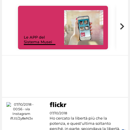
Il 
Le APP del
Mus
Sistema Musei
net
07/10/2018
Ho cercato la libertà più che la
potenza, e quest'ultima soltanto
perché, in parte, secondava la libertà.