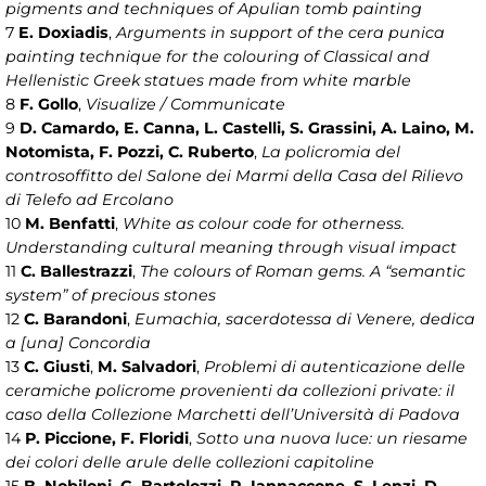
pigments and techniques of Apulian tomb painting
7
E. Doxiadis
,
Arguments in support of the cera punica
painting technique for the colouring of Classical and
Hellenistic Greek statues made from white marble
8
F. Gollo
,
Visualize / Communicate
9
D. Camardo, E. Canna, L. Castelli, S. Grassini, A. Laino, M.
Notomista, F. Pozzi, C. Ruberto
,
La policromia del
controsoffitto del Salone dei Marmi della Casa del Rilievo
di Telefo ad Ercolano
10
M. Benfatti
,
White as colour code for otherness.
Understanding cultural meaning through visual impact
11
C. Ballestrazzi
,
The colours of Roman gems. A “semantic
system” of precious stones
12
C. Barandoni
,
Eumachia, sacerdotessa di Venere, dedica
a [una] Concordia
13
C. Giusti
,
M. Salvadori
,
Problemi di autenticazione delle
ceramiche policrome provenienti da collezioni private: il
caso della Collezione Marchetti dell’Università di Padova
14
P. Piccione, F. Floridi
,
Sotto una nuova luce: un riesame
dei colori delle arule delle collezioni capitoline