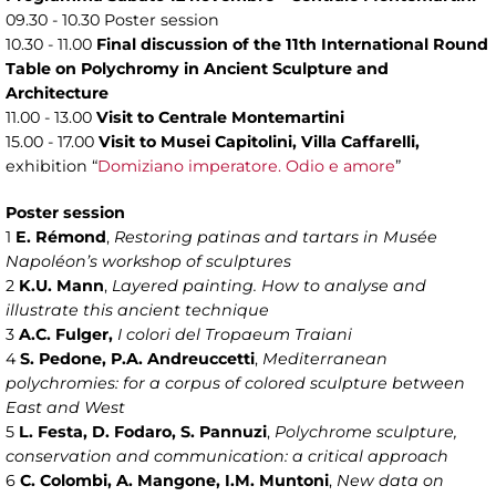
09.30 - 10.30 Poster session
10.30 - 11.00
Final discussion of the 11th International Round
Table on Polychromy in Ancient Sculpture and
Architecture
11.00 - 13.00
Visit to Centrale Montemartini
15.00 - 17.00
Visit to Musei Capitolini, Villa Caffarelli,
exhibition “
Domiziano imperatore. Odio e amore
”
Poster session
1
E. Rémond
,
Restoring patinas and tartars in Musée
Napoléon’s workshop of sculptures
2
K.U. Mann
,
Layered painting. How to analyse and
illustrate this ancient technique
3
A.C. Fulger,
I colori del Tropaeum Traiani
4
S. Pedone, P.A. Andreuccetti
,
Mediterranean
polychromies: for a corpus of colored sculpture between
East and West
5
L. Festa, D. Fodaro, S. Pannuzi
,
Polychrome sculpture,
conservation and communication: a critical approach
6
C. Colombi, A. Mangone, I.M. Muntoni
,
New data on