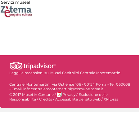
Servizi museali
Leggi le recensioni su:
Musei Capitolini Centrale Montemartini
Centrale Montemartini, via Ostiense 106 - 00154 Roma - Tel. 060608
- Email: info.centralemontemartini@comune.roma.it
© 2017 Musei in Comune
/
Privacy
/
Esclusione delle
Responsabilità
/
Credits
/
Accessibilità del sito web
/
XML-rss