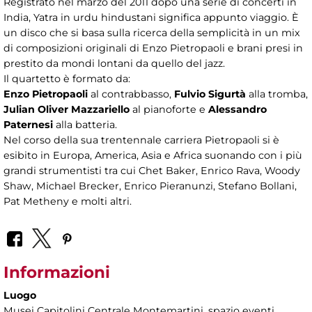
Registrato nel marzo del 2011 dopo una serie di concerti in
India, Yatra in urdu hindustani significa appunto viaggio. È
un disco che si basa sulla ricerca della semplicità in un mix
di composizioni originali di Enzo Pietropaoli e brani presi in
prestito da mondi lontani da quello del jazz.
Il quartetto è formato da:
Enzo Pietropaoli
al contrabbasso,
Fulvio Sigurtà
alla tromba,
Julian Oliver Mazzariello
al pianoforte e
Alessandro
Paternesi
alla batteria.
Nel corso della sua trentennale carriera Pietropaoli si è
esibito in Europa, America, Asia e Africa suonando con i più
grandi strumentisti tra cui Chet Baker, Enrico Rava, Woody
Shaw, Michael Brecker, Enrico Pieranunzi, Stefano Bollani,
Pat Metheny e molti altri.
Informazioni
Luogo
Musei Capitolini Centrale Montemartini
, spazio eventi