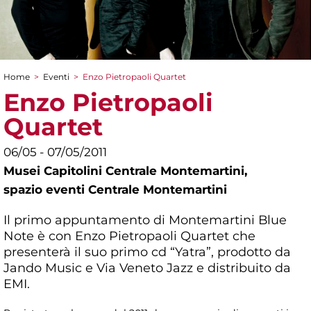
Home
>
Eventi
>
Enzo Pietropaoli Quartet
Tu sei qui
Enzo Pietropaoli
Quartet
06/05 - 07/05/2011
Musei Capitolini Centrale Montemartini,
spazio eventi Centrale Montemartini
Il primo appuntamento di Montemartini Blue
Note è con Enzo Pietropaoli Quartet che
presenterà il suo primo cd “Yatra”, prodotto da
Jando Music e Via Veneto Jazz e distribuito da
EMI.