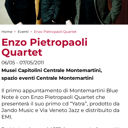
Home
>
Eventi
>
Enzo Pietropaoli Quartet
Tu sei qui
Enzo Pietropaoli
Quartet
06/05 - 07/05/2011
Musei Capitolini Centrale Montemartini,
spazio eventi Centrale Montemartini
Il primo appuntamento di Montemartini Blue
Note è con Enzo Pietropaoli Quartet che
presenterà il suo primo cd “Yatra”, prodotto da
Jando Music e Via Veneto Jazz e distribuito da
EMI.