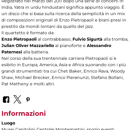
Registrato nel marzo del 2011 dopo una serie di concerti in
India, Yatra in urdu hindustani significa appunto viaggio. È
un disco che si basa sulla ricerca della semplicità in un mix
di composizioni originali di Enzo Pietropaoli e brani presi in
prestito da mondi lontani da quello del jazz.
Il quartetto è formato da:
Enzo Pietropaoli
al contrabbasso,
Fulvio Sigurtà
alla tromba,
Julian Oliver Mazzariello
al pianoforte e
Alessandro
Paternesi
alla batteria.
Nel corso della sua trentennale carriera Pietropaoli si è
esibito in Europa, America, Asia e Africa suonando con i più
grandi strumentisti tra cui Chet Baker, Enrico Rava, Woody
Shaw, Michael Brecker, Enrico Pieranunzi, Stefano Bollani,
Pat Metheny e molti altri.
Informazioni
Luogo
Musei Capitolini Centrale Montemartini
, spazio eventi