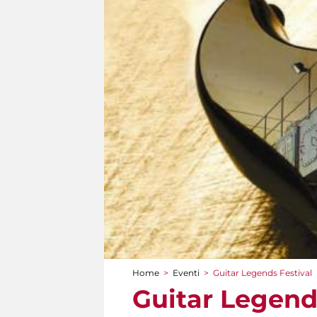
Home
>
Eventi
>
Guitar Legends Festival
Tu sei qui
Guitar Legend