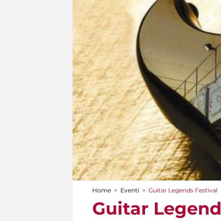
Home
>
Eventi
>
Guitar Legends Festival
Tu sei qui
Guitar Legend