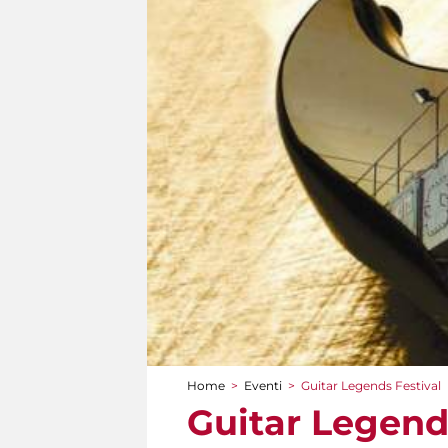
Home
>
Eventi
>
Guitar Legends Festival
Tu sei qui
Guitar Legend