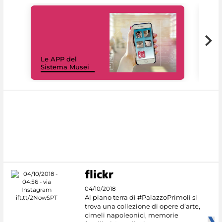
Il 
Le APP del
Mus
Sistema Musei
net
04/10/2018
Al piano terra di #PalazzoPrimoli si
trova una collezione di opere d’arte,
cimeli napoleonici, memorie