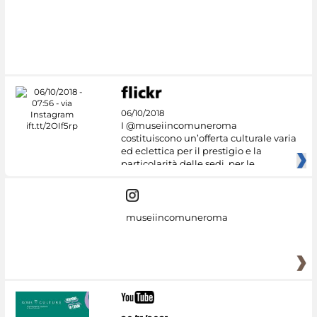
06/10/2018
I @museiincomuneroma
costituiscono un’offerta culturale varia
ed eclettica per il prestigio e la
particolarità delle sedi, per le
museiincomuneroma