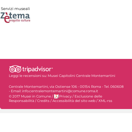
Servizi museali
Leggi le recensioni su:
Musei Capitolini Centrale Montemartini
Centrale Montemartini, via Ostiense 106 - 00154 Roma - Tel. 060608
- Email: info.centralemontemartini@comune.roma.it
© 2017 Musei in Comune
/
Privacy
/
Esclusione delle
Responsabilità
/
Credits
/
Accessibilità del sito web
/
XML-rss