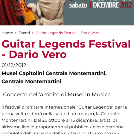
Home
>
Eventi
>
Guitar Legends Festival - Dario Vero
Tu sei qui
Guitar Legends Festival
- Dario Vero
01/12/2012
Musei Capitolini Centrale Montemartini,
Centrale Montemartini
Concerto nell'ambito di Musei in Musica.
Il festival di chitarra internazionale "Guitar Legends" per la
prima volta si terrà nella sede di un museo, la Centrale
Montemartini. Dal 20 ottobre al 15 dicembre, artisti di
altissimo livello proporranno al pubblico un’esplorazione
completa dell’universo della chitarra, lo strumento più